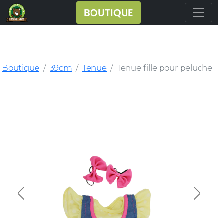
BOUTIQUE
Boutique
39cm
Tenue
Tenue fille pour peluche
Previous
Next