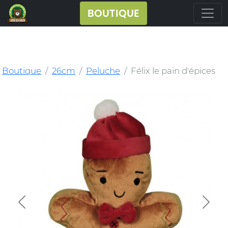
BOUTIQUE
Boutique
26cm
Peluche
Félix le pain d'épices
Previous
Next