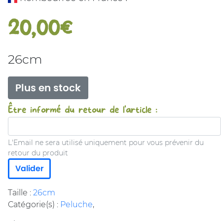
20,00€
26cm
Plus en stock
Être informé du retour de l'article :
L'Email ne sera utilisé uniquement pour vous prévenir du
retour du produit
Valider
Taille :
26cm
Catégorie(s) :
Peluche
,