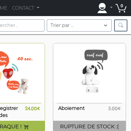
0
AME
CONTACT
egistrer
24.00€
Aboiement
5.00€
des
CRAQUE !
RUPTURE DE STOCK :(