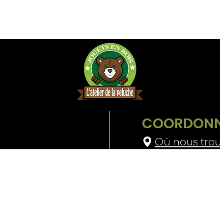
COORDONN
Où nous trou
09 64 28 48 
Contactez-n
t retours
Mascotte
CGV
Mentions légales
P