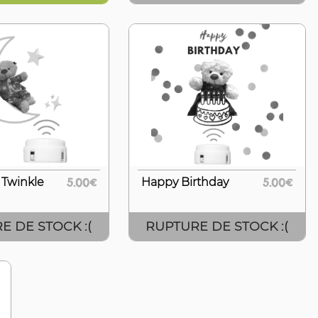
 Twinkle
5.00€
Happy Birthday
5.00€
E DE STOCK :(
RUPTURE DE STOCK :(