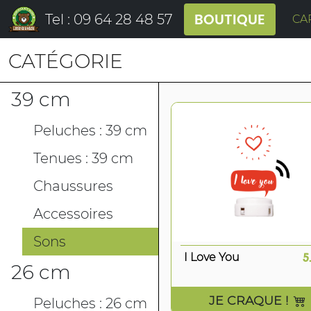
BOUTIQUE
Tel : 09 64 28 48 57
CA
CATÉGORIE
39 cm
Peluches : 39 cm
Tenues : 39 cm
Chaussures
Accessoires
Sons
I Love You
5
26 cm
JE CRAQUE !
Peluches : 26 cm