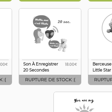
.00€
Son À Enregistrer
18.00€
Berceuse
20 Secondes
Little Star
 :(
RUPTURE DE STOCK :(
RUPTUR