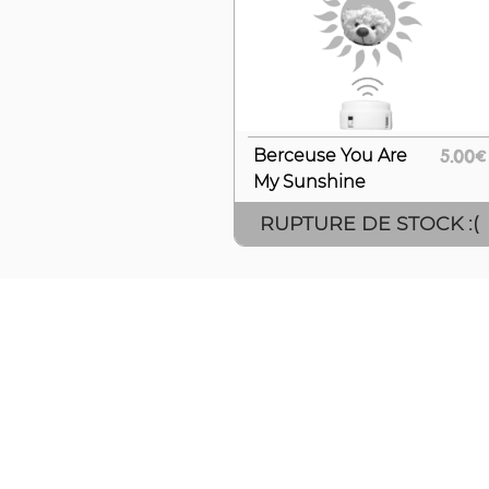
Berceuse You Are
5.00€
My Sunshine
RUPTURE DE STOCK :(