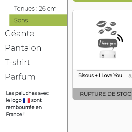
Tenues : 26 cm
Sons
Géante
Pantalon
T-shirt
Parfum
Bisous + I Love You
5
Les peluches avec
RUPTURE DE STOCK
le logo
sont
rembourrée en
France !