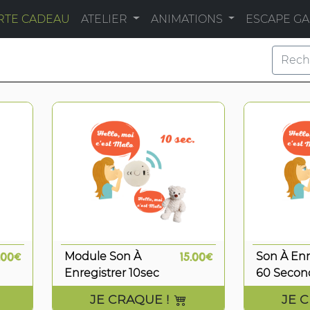
RTE CADEAU
ATELIER
ANIMATIONS
ESCAPE G
.00€
Module Son À
15.00€
Son À Enr
Enregistrer 10sec
60 Secon
JE CRAQUE !
JE 