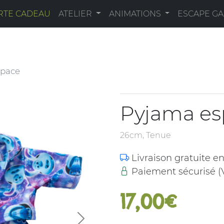
RTE CADEAU
ATELIER
ANIMATIONS
ESCAPE G
space
Pyjama es
26cm, Tenue
Livraison gratuite e
Paiement sécurisé (V
17,00€
Next