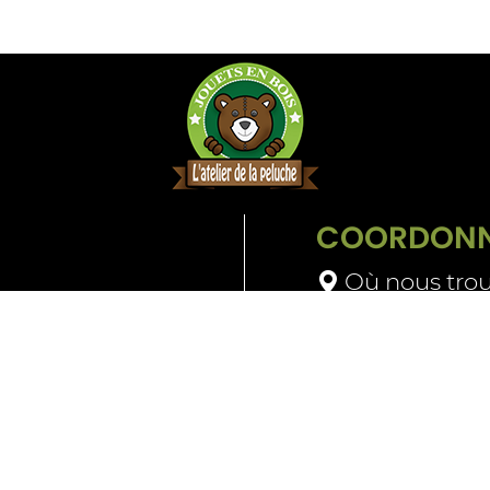
COORDONN
Où nous trou
09 64 28 48 
Contactez-n
t retours
Mascotte
CGV
Mentions légales
P