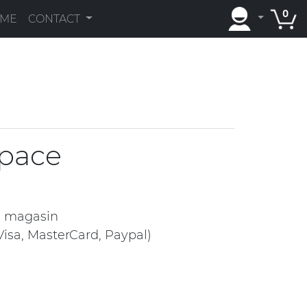
0
AME
CONTACT
pace
n magasin
isa, MasterCard, Paypal)