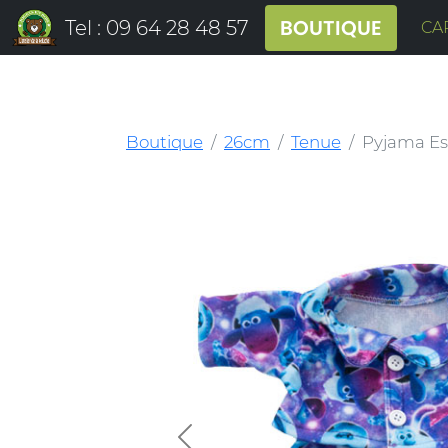
BOUTIQUE
Tel : 09 64 28 48 57
CA
Boutique
26cm
Tenue
Pyjama E
Previous